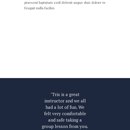
praesent luptatum zzril delenit augue duis dolore te
feugait nulla facilisi.
Our Certificates
ank
"Trix is a great
“T
ent
instructor and we all
you
ile
had a lot of fun. We
co
y
felt very comfortable
and safe taking a
and
group lesson from you.
Me